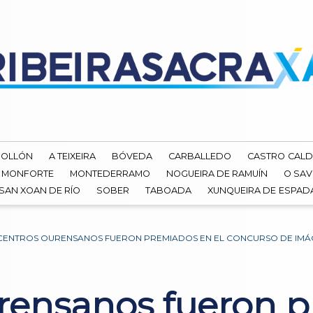
ROLLÓN
A TEIXEIRA
BÓVEDA
CARBALLEDO
CASTRO CALD
MONFORTE
MONTEDERRAMO
NOGUEIRA DE RAMUÍN
O SAV
SAN XOAN DE RÍO
SOBER
TABOADA
XUNQUEIRA DE ESPA
CENTROS OURENSANOS FUERON PREMIADOS EN EL CONCURSO DE IMÁGE
urensanos fueron p