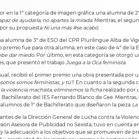
 en la 1ª categoría de imagen gráfica una alumna de 2º 
apaz de ayudarla, no apartes la mirada
. Mientras, el segu
 por su propuesta
Ni una más #se acabó
.
una alumna de 3º de ESO del CPR Plurilingüe Alba de Vig
do premio fue para otra alumna, en este caso de 4ª de l
 debe dar miedo
. Por último, en esta categoría se otorgó
, que presentó el trabajo
Juega a la Oca feminista
.
sual, recibió el primer premio una obra presentada por
sotros somos feministas, y tú?
. En cuanto a la segunda c
la violencia machista, eliminemos la ficha
realizado por 
e Bachillerato del IES Fernando Blanco de Cee. Mientras,
 alumnos de 1º de Bachillerato que diseñaron la pieza
La
ntes de la Dirección General de Lucha contra la Violenc
ión Asesora de Publicidad no Sexista, tuvo en cuenta en
o y la adecuación a los objetivos que se promueven de pr