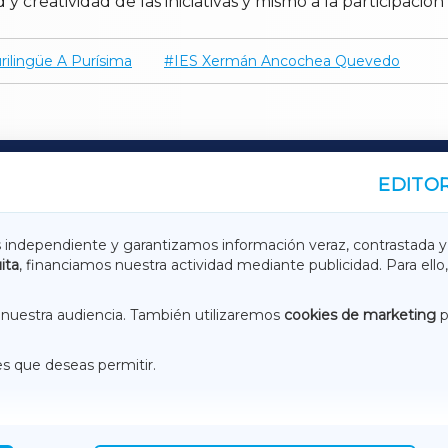
 y creatividad de las iniciativas y mismo a la participació
urilingüe A Purísima
IES Xermán Ancochea Quevedo
EDITOR
A
TERRACHAXA
s independiente y garantizamos información veraz, contrastada y
ita
, financiamos nuestra actividad mediante publicidad. Para ello,
ASACRAXA
ACORUÑAXA
nuestra audiencia. También utilizaremos
cookies de marketing
p
es que deseas permitir.
ACEBOOK
CONTACTO
NSTAGRAM
EMEROTECA