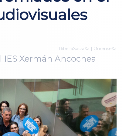
udiovisuales
RibeiraSacraXa | OurenseXa
y el IES Xermán Ancochea