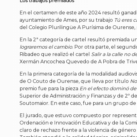
Los trabajos premiados
En el certamen de este año 2024 resultó ganador
ayuntamiento de Ames, por su trabajo
Tú eres c
del Colegio Plurilingüe A Purísima de Ourense,
En la 2ª categoría de cartel resultó premiada 
lograremos el cambio
. Por otra parte, el segun
Ribadeo que realizó el cartel
Salir a la calle no
Xermán Ancochea Quevedo de A Pobra de Trives
En la primera categoría de la modalidad audiovi
de O Couto de Ourense, que lleva por título
No
premio fue para la pieza
En el efecto dominó de 
Superior de Administración y Finanzas y de 2º d
Soutomaior. En este caso, fue para un grupo de
El jurado, que estuvo compuesto por representa
Ordenación e Innovación Educativa y de la Comis
claro de rechazo frente a la violencia de géner