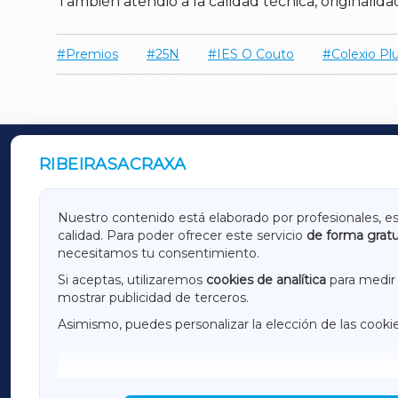
También atendió a la calidad técnica, originalidad
Premios
25N
IES O Couto
Colexio Pl
RIBEIRASACRAXA
OUTROS PERIÓDICOS
GALICIAXA
LUGOX
Nuestro contenido está elaborado por profesionales, e
calidad. Para poder ofrecer este servicio
de forma gratu
AMARIÑAXA
RIBEIR
necesitamos tu consentimiento.
OURENSEXA
Si aceptas, utilizaremos
cookies de analítica
para medir 
mostrar publicidad de terceros.
Asimismo, puedes personalizar la elección de las cooki
F
I
H