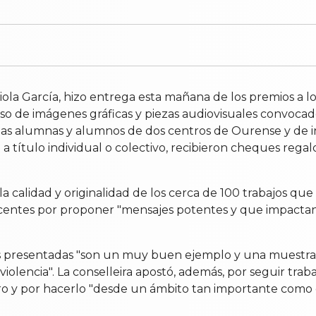
abiola García, hizo entrega esta mañana de los premios a
rso de imágenes gráficas y piezas audiovisuales convocad
s alumnas y alumnos de dos centros de Ourense y de in
a título individual o colectivo, recibieron cheques regalo 
la calidad y originalidad de los cerca de 100 trabajos qu
s docentes por proponer "mensajes potentes y que impactan"
bras presentadas "son un muy buen ejemplo y una mues
violencia". La conselleira apostó, además, por seguir trab
o y por hacerlo "desde un ámbito tan importante como e