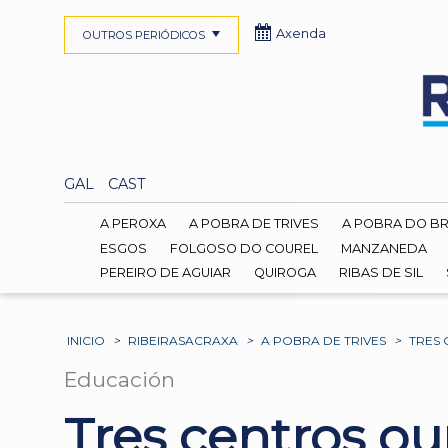
Axenda
OUTROS PERIÓDICOS
GAL
CAST
A PEROXA
A POBRA DE TRIVES
A POBRA DO B
ESGOS
FOLGOSO DO COUREL
MANZANEDA
PEREIRO DE AGUIAR
QUIROGA
RIBAS DE SIL
INICIO
>
RIBEIRASACRAXA
>
A POBRA DE TRIVES
>
TRES 
Educación
Tres centros o