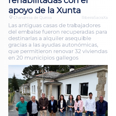
rehabilitadas con el
apoyo de la Xunta
Chandrexa de Queixa
RibeiraSacraXa
Las antiguas casas de trabajadores
del embalse fueron recuperadas para
destinarlas a alquiler asequible
gracias a las ayudas autonómicas,
que permitieron renovar 32 viviendas
en 20 municipios gallegos