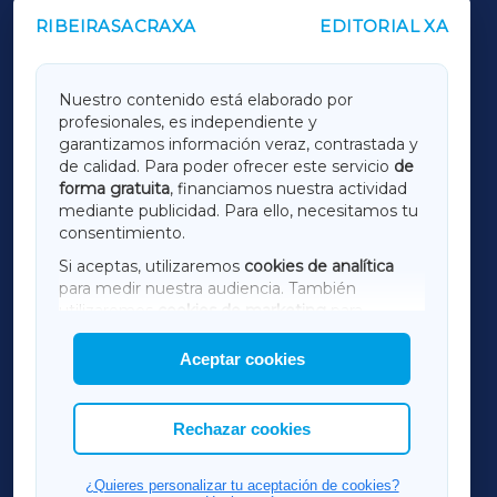
RIBEIRASACRAXA
EDITORIAL XA
OUTROS PERIÓDICOS
GALICIAXA
Nuestro contenido está elaborado por
profesionales, es independiente y
LUGOXA
garantizamos información veraz, contrastada y
de calidad. Para poder ofrecer este servicio
de
forma gratuita
, financiamos nuestra actividad
TERRACHAXA
mediante publicidad. Para ello, necesitamos tu
consentimiento.
SARRIAXA
Si aceptas, utilizaremos
cookies de analítica
para medir nuestra audiencia. También
AMARIÑAXA
utilizaremos
cookies de marketing
para
mostrar publicidad de terceros.
Aceptar cookies
RIBEIRASACRAXA
Asimismo, puedes personalizar la elección de
las cookies que deseas permitir.
ACORUÑAXA
Rechazar cookies
FERROLXA
¿Quieres personalizar tu aceptación de cookies?