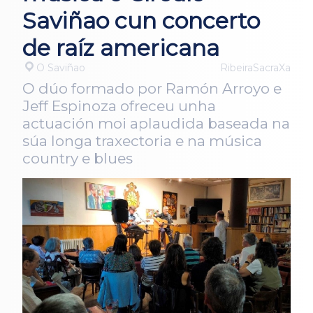
Saviñao cun concerto
de raíz americana
O Saviñao
RibeiraSacraXa
O dúo formado por Ramón Arroyo e
Jeff Espinoza ofreceu unha
actuación moi aplaudida baseada na
súa longa traxectoria e na música
country e blues