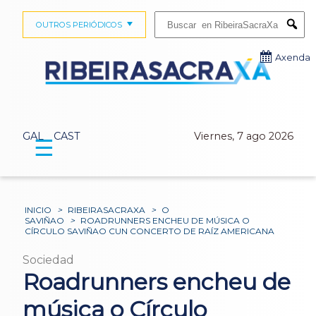
Buscar:
OUTROS PERIÓDICOS
Submi
Axenda
GAL
CAST
Viernes, 7 ago 2026
☰
INICIO
>
RIBEIRASACRAXA
>
O
SAVIÑAO
>
ROADRUNNERS ENCHEU DE MÚSICA O
CÍRCULO SAVIÑAO CUN CONCERTO DE RAÍZ AMERICANA
Sociedad
Roadrunners encheu de
música o Círculo