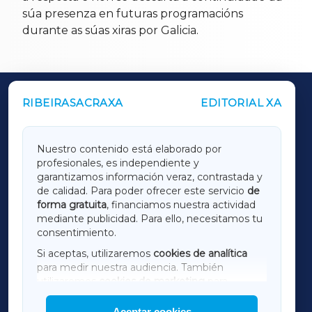
súa presenza en futuras programacións
durante as súas xiras por Galicia.
RIBEIRASACRAXA
EDITORIAL XA
OUTROS PERIÓDICOS
GALICIAXA
Nuestro contenido está elaborado por
profesionales, es independiente y
LUGOXA
garantizamos información veraz, contrastada y
de calidad. Para poder ofrecer este servicio
de
forma gratuita
, financiamos nuestra actividad
TERRACHAXA
mediante publicidad. Para ello, necesitamos tu
consentimiento.
SARRIAXA
Si aceptas, utilizaremos
cookies de analítica
para medir nuestra audiencia. También
AMARIÑAXA
utilizaremos
cookies de marketing
para
mostrar publicidad de terceros.
Aceptar cookies