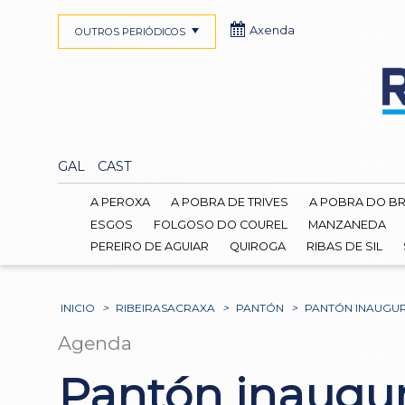
Axenda
OUTROS PERIÓDICOS
GAL
CAST
A PEROXA
A POBRA DE TRIVES
A POBRA DO B
ESGOS
FOLGOSO DO COUREL
MANZANEDA
PEREIRO DE AGUIAR
QUIROGA
RIBAS DE SIL
INICIO
>
RIBEIRASACRAXA
>
PANTÓN
>
PANTÓN INAUGUR
Agenda
Pantón inaugur