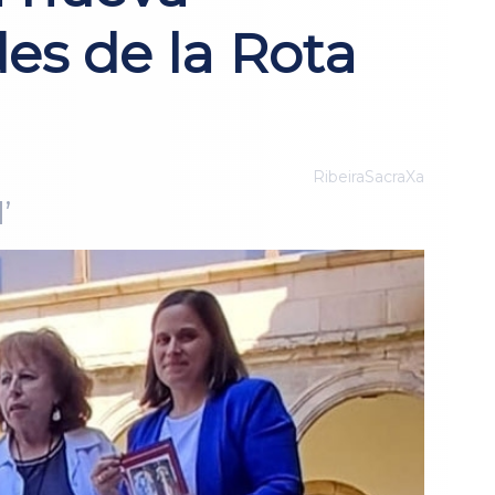
des de la Rota
RibeiraSacraXa
’