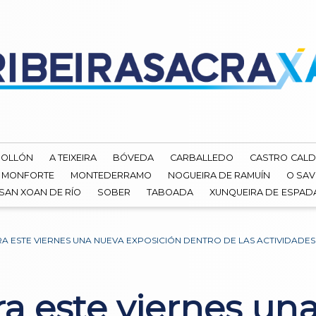
ROLLÓN
A TEIXEIRA
BÓVEDA
CARBALLEDO
CASTRO CALD
MONFORTE
MONTEDERRAMO
NOGUEIRA DE RAMUÍN
O SAV
SAN XOAN DE RÍO
SOBER
TABOADA
XUNQUEIRA DE ESPA
A ESTE VIERNES UNA NUEVA EXPOSICIÓN DENTRO DE LAS ACTIVIDADE
a este viernes un