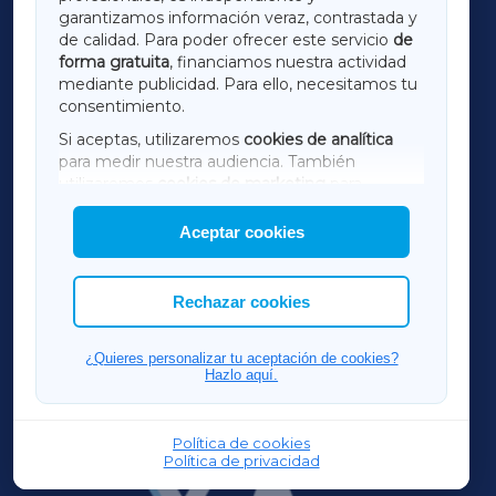
LUGOXA
garantizamos información veraz, contrastada y
de calidad. Para poder ofrecer este servicio
de
forma gratuita
, financiamos nuestra actividad
TERRACHAXA
mediante publicidad. Para ello, necesitamos tu
consentimiento.
SARRIAXA
Si aceptas, utilizaremos
cookies de analítica
para medir nuestra audiencia. También
AMARIÑAXA
utilizaremos
cookies de marketing
para
mostrar publicidad de terceros.
Aceptar cookies
RIBEIRASACRAXA
Asimismo, puedes personalizar la elección de
las cookies que deseas permitir.
ACORUÑAXA
Rechazar cookies
FERROLXA
¿Quieres personalizar tu aceptación de cookies?
Hazlo aquí.
OURENSEXA
Política de cookies
Política de privacidad