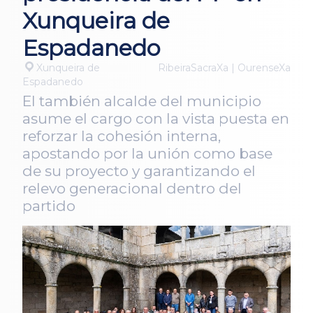
Xunqueira de
Espadanedo
Xunqueira de
RibeiraSacraXa | OurenseXa
Espadanedo
El también alcalde del municipio
asume el cargo con la vista puesta en
reforzar la cohesión interna,
apostando por la unión como base
de su proyecto y garantizando el
relevo generacional dentro del
partido