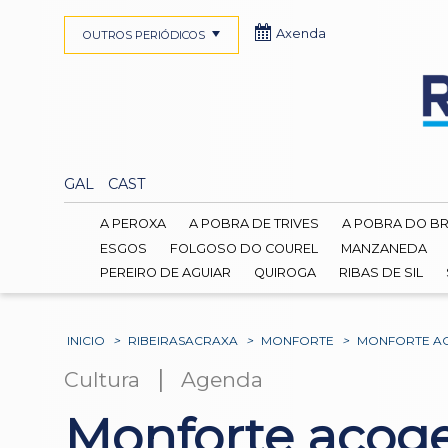
Axenda
OUTROS PERIÓDICOS
GAL
CAST
A PEROXA
A POBRA DE TRIVES
A POBRA DO B
ESGOS
FOLGOSO DO COUREL
MANZANEDA
PEREIRO DE AGUIAR
QUIROGA
RIBAS DE SIL
INICIO
>
RIBEIRASACRAXA
>
MONFORTE
>
MONFORTE AC
|
Cultura
Agenda
Monforte acoge