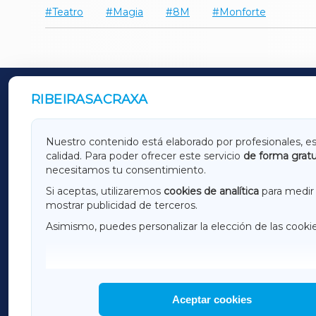
Teatro
Magia
8M
Monforte
RIBEIRASACRAXA
OUTROS PERIÓDICOS
GALICIAXA
LUGOX
Nuestro contenido está elaborado por profesionales, e
calidad. Para poder ofrecer este servicio
de forma gratu
AMARIÑAXA
RIBEIR
necesitamos tu consentimiento.
OURENSEXA
Si aceptas, utilizaremos
cookies de analítica
para medir 
mostrar publicidad de terceros.
Asimismo, puedes personalizar la elección de las cooki
F
I
H
Aceptar cookies