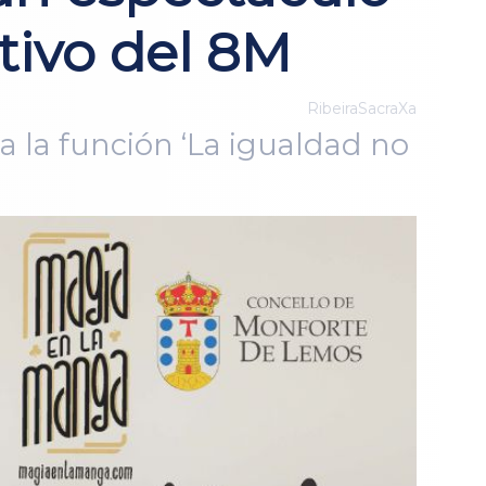
tivo del 8M
RibeiraSacraXa
a la función ‘La igualdad no