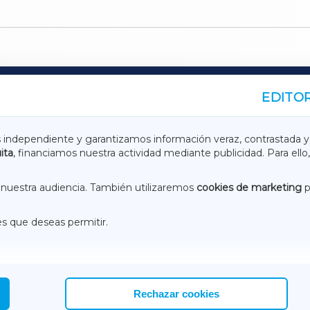
EDITOR
A
TERRACHAXA
s independiente y garantizamos información veraz, contrastada y
ita
, financiamos nuestra actividad mediante publicidad. Para ello,
ASACRAXA
ACORUÑAXA
nuestra audiencia. También utilizaremos
cookies de marketing
p
es que deseas permitir.
ACEBOOK
CONTACTO
NSTAGRAM
EMEROTECA
Rechazar cookies