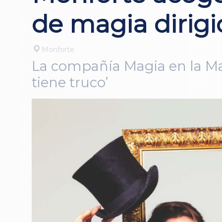
de magia dirig
Monforte
La compañía Magia en la Man
tiene truco’