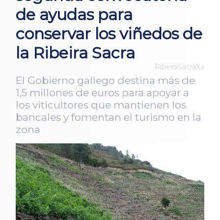
de ayudas para
conservar los viñedos de
la Ribeira Sacra
RibeiraSacraXa
El Gobierno gallego destina más de
1,5 millones de euros para apoyar a
los viticultores que mantienen los
bancales y fomentan el turismo en la
zona