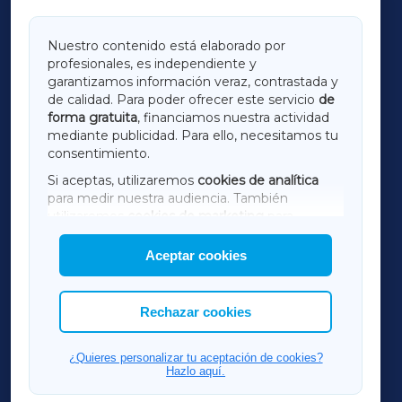
GALICIAXA
Nuestro contenido está elaborado por
profesionales, es independiente y
LUGOXA
garantizamos información veraz, contrastada y
de calidad. Para poder ofrecer este servicio
de
forma gratuita
, financiamos nuestra actividad
TERRACHAXA
mediante publicidad. Para ello, necesitamos tu
consentimiento.
SARRIAXA
Si aceptas, utilizaremos
cookies de analítica
para medir nuestra audiencia. También
AMARIÑAXA
utilizaremos
cookies de marketing
para
mostrar publicidad de terceros.
Aceptar cookies
RIBEIRASACRAXA
Asimismo, puedes personalizar la elección de
las cookies que deseas permitir.
ACORUÑAXA
Rechazar cookies
FERROLXA
¿Quieres personalizar tu aceptación de cookies?
Hazlo aquí.
OURENSEXA