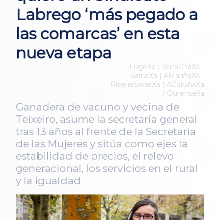
Labrego ‘más pegado a
las comarcas’ en esta
nueva etapa
LugoXa | TerraChaXa |
SarriaXa | AMariñaXa |
RibeiraSacraXa | ACoruñaXa
| OurenseXa
Ganadera de vacuno y vecina de
Teixeiro, asume la secretaría general
tras 13 años al frente de la Secretaría
de las Mujeres y sitúa como ejes la
estabilidad de precios, el relevo
generacional, los servicios en el rural
y la igualdad