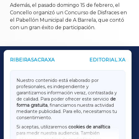
Además, el pasado domingo 15 de febrero, el
Concello organizó un Concurso de Disfraces en
el Pabellón Municipal de A Barrela, que contó
con un gran éxito de participación.
RIBEIRASACRAXA
EDITORIAL XA
OUTROS PERIÓDICOS
GALICIAXA
Nuestro contenido está elaborado por
profesionales, es independiente y
LUGOXA
garantizamos información veraz, contrastada y
de calidad. Para poder ofrecer este servicio
de
forma gratuita
, financiamos nuestra actividad
TERRACHAXA
mediante publicidad. Para ello, necesitamos tu
consentimiento.
SARRIAXA
Si aceptas, utilizaremos
cookies de analítica
para medir nuestra audiencia. También
AMARIÑAXA