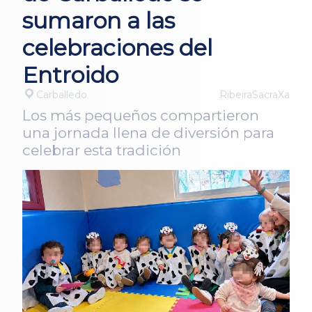
sumaron a las
celebraciones del
Entroido
Carballedo
RibeiraSacraXa
Los más pequeños compartieron
una jornada llena de diversión para
celebrar esta tradición