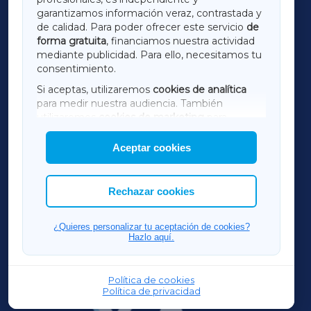
LUGOXA
garantizamos información veraz, contrastada y
de calidad. Para poder ofrecer este servicio
de
forma gratuita
, financiamos nuestra actividad
TERRACHAXA
mediante publicidad. Para ello, necesitamos tu
consentimiento.
SARRIAXA
Si aceptas, utilizaremos
cookies de analítica
para medir nuestra audiencia. También
AMARIÑAXA
utilizaremos
cookies de marketing
para
mostrar publicidad de terceros.
Aceptar cookies
RIBEIRASACRAXA
Asimismo, puedes personalizar la elección de
las cookies que deseas permitir.
ACORUÑAXA
Rechazar cookies
FERROLXA
¿Quieres personalizar tu aceptación de cookies?
Hazlo aquí.
OURENSEXA
Política de cookies
Política de privacidad