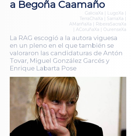
a Begoña Caamaño
GaliciaXa | LugoXa |
TerraChaXa | SarriaXa |
AMariñaXa | RibeiraSacraXa
| ACoruñaXa | OurenseXa
La RAG escogió a la autora viguesa
en un pleno en el que también se
valoraron las candidaturas de Antón
Tovar, Miguel González Garcés y
Enrique Labarta Pose