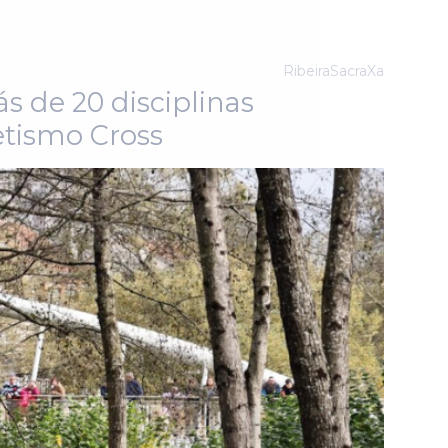
RibeiraSacraXa
s de 20 disciplinas
letismo Cross