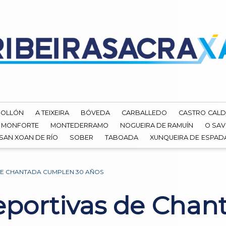
ROLLÓN
A TEIXEIRA
BÓVEDA
CARBALLEDO
CASTRO CALD
MONFORTE
MONTEDERRAMO
NOGUEIRA DE RAMUÍN
O SAV
SAN XOAN DE RÍO
SOBER
TABOADA
XUNQUEIRA DE ESPA
DE CHANTADA CUMPLEN 30 AÑOS
eportivas de Cha