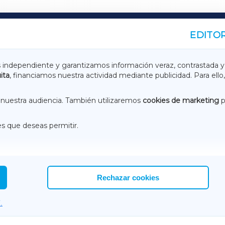
EDITOR
A
TERRACHAXA
s independiente y garantizamos información veraz, contrastada y
ita
, financiamos nuestra actividad mediante publicidad. Para ello,
ASACRAXA
ACORUÑAXA
nuestra audiencia. También utilizaremos
cookies de marketing
p
es que deseas permitir.
ACEBOOK
CONTACTO
NSTAGRAM
EMEROTECA
Rechazar cookies
.