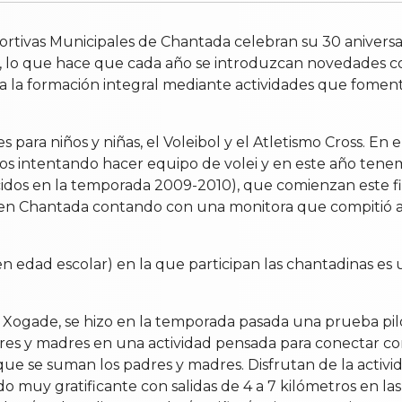
rtivas Municipales de Chantada celebran su 30 aniversar
en, lo que hace que cada año se introduzcan novedades co
 a la formación integral mediante actividades que fomenta
s para niños y niñas, el Voleibol y el Atletismo Cross. En 
años intentando hacer equipo de volei y en este año tene
acidos en la temporada 2009-2010), que comienzan este f
 Chantada contando con una monitora que compitió a un a
n edad escolar) en la que participan las chantadinas es
 Xogade, se hizo en la temporada pasada una prueba pilo
res y madres en una actividad pensada para conectar co
ue se suman los padres y madres. Disfrutan de la activ
o muy gratificante con salidas de 4 a 7 kilómetros en l