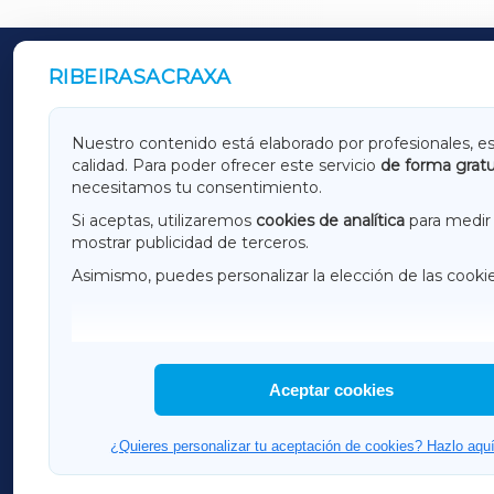
RIBEIRASACRAXA
OUTROS PERIÓDICOS
GALICIAXA
LUGOX
Nuestro contenido está elaborado por profesionales, e
calidad. Para poder ofrecer este servicio
de forma gratu
AMARIÑAXA
RIBEIR
necesitamos tu consentimiento.
OURENSEXA
Si aceptas, utilizaremos
cookies de analítica
para medir 
mostrar publicidad de terceros.
Asimismo, puedes personalizar la elección de las cooki
F
I
H
Aceptar cookies
¿Quieres personalizar tu aceptación de cookies? Hazlo aquí