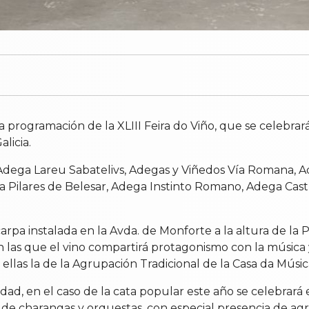
programación de la XLIII Feira do Viño, que se celebrará 
licia.
: Adega Lareu Sabatelivs, Adegas y Viñedos Vía Romana
ilares de Belesar, Adega Instinto Romano, Adega Castr
arpa instalada en la Avda. de Monforte a la altura de la Pl
 en las que el vino compartirá protagonismo con la música
llas la de la Agrupación Tradicional de la Casa da Música
, en el caso de la cata popular este año se celebrará en
de charangas y orquestas, con especial presencia de agru