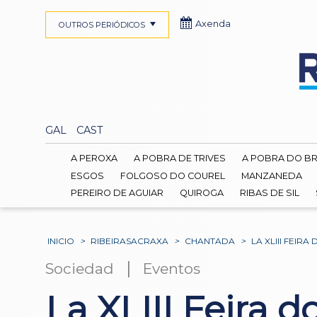
Axenda
OUTROS PERIÓDICOS
GAL
CAST
A PEROXA
A POBRA DE TRIVES
A POBRA DO B
ESGOS
FOLGOSO DO COUREL
MANZANEDA
PEREIRO DE AGUIAR
QUIROGA
RIBAS DE SIL
INICIO
>
RIBEIRASACRAXA
>
CHANTADA
>
LA XLIII FEI
|
Sociedad
Eventos
La XLIII Feira 