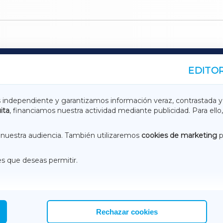
EDITOR
A
TERRACHAXA
s independiente y garantizamos información veraz, contrastada y
ita
, financiamos nuestra actividad mediante publicidad. Para ello,
ASACRAXA
ACORUÑAXA
nuestra audiencia. También utilizaremos
cookies de marketing
p
es que deseas permitir.
ACEBOOK
CONTACTO
NSTAGRAM
EMEROTECA
Rechazar cookies