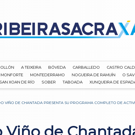
ROLLÓN
A TEIXEIRA
BÓVEDA
CARBALLEDO
CASTRO CALD
MONFORTE
MONTEDERRAMO
NOGUEIRA DE RAMUÍN
O SAV
SAN XOAN DE RÍO
SOBER
TABOADA
XUNQUEIRA DE ESPA
RA DO VIÑO DE CHANTADA PRESENTA SU PROGRAMA COMPLETO DE ACTI
do Viño de Chantad