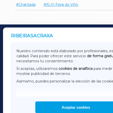
Chantada
XLIII Feira do Viño
RIBEIRASACRAXA
OUTROS PERIÓDICOS
GALICIAXA
LUGOX
Nuestro contenido está elaborado por profesionales, e
calidad. Para poder ofrecer este servicio
de forma gratu
AMARIÑAXA
RIBEIR
necesitamos tu consentimiento.
OURENSEXA
Si aceptas, utilizaremos
cookies de analítica
para medir 
mostrar publicidad de terceros.
Asimismo, puedes personalizar la elección de las cooki
F
I
H
Aceptar cookies