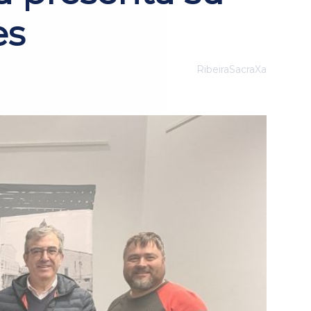
es
RibeiraSacraXa