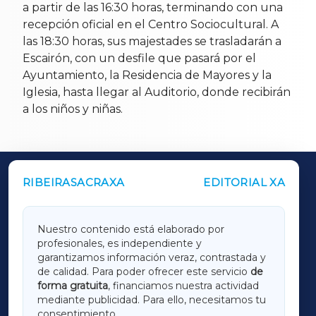
a partir de las 16:30 horas, terminando con una
recepción oficial en el Centro Sociocultural. A
las 18:30 horas, sus majestades se trasladarán a
Escairón, con un desfile que pasará por el
Ayuntamiento, la Residencia de Mayores y la
Iglesia, hasta llegar al Auditorio, donde recibirán
a los niños y niñas.
RIBEIRASACRAXA
EDITORIAL XA
OUTROS PERIÓDICOS
GALICIAXA
Nuestro contenido está elaborado por
profesionales, es independiente y
LUGOXA
garantizamos información veraz, contrastada y
de calidad. Para poder ofrecer este servicio
de
forma gratuita
, financiamos nuestra actividad
TERRACHAXA
mediante publicidad. Para ello, necesitamos tu
consentimiento.