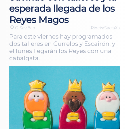
esperada llegada de los
Reyes Magos
O Saviñao
RibeiraSacraXa
Para este viernes hay programados
dos talleres en Currelos y Escairón, y
el lunes llegarán los Reyes con una
cabalgata.