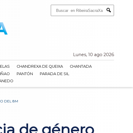
Buscar:
Submit
Lunes, 10 ago 2026
ELAS
CHANDREXA DE QUEIXA
CHANTADA
IÑAO
PANTÓN
PARADA DE SIL
DANEDO
VO DEL 8M
cia de género