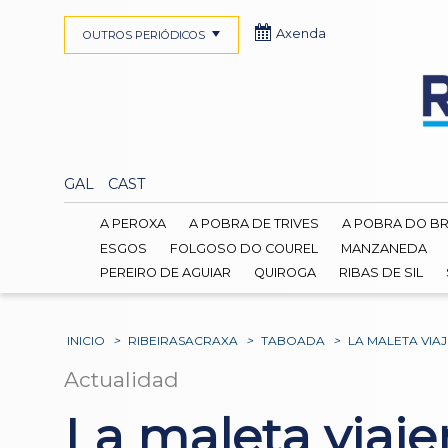
Axenda
OUTROS PERIÓDICOS
GAL
CAST
A PEROXA
A POBRA DE TRIVES
A POBRA DO B
ESGOS
FOLGOSO DO COUREL
MANZANEDA
PEREIRO DE AGUIAR
QUIROGA
RIBAS DE SIL
INICIO
>
RIBEIRASACRAXA
>
TABOADA
>
LA MALETA VIA
Actualidad
La maleta viaje