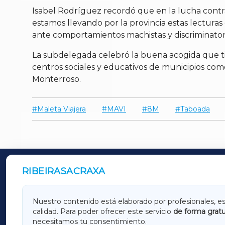
Isabel Rodríguez recordó que en la lucha contra 
estamos llevando por la provincia estas lectur
ante comportamientos machistas y discriminatori
La subdelegada celebró la buena acogida que tie
centros sociales y educativos de municipios como 
Monterroso.
Maleta Viajera
MAVI
8M
Taboada
RIBEIRASACRAXA
OUTROS PERIÓDICOS
GALICIAXA
LUGOX
Nuestro contenido está elaborado por profesionales, e
calidad. Para poder ofrecer este servicio
de forma gratu
AMARIÑAXA
RIBEIR
necesitamos tu consentimiento.