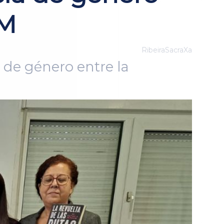
8M
RibeiraSacraXa
 de género entre la