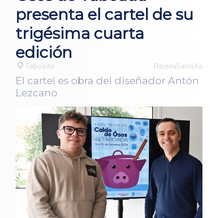
presenta el cartel de su
trigésima cuarta
edición
Taboada
RibeiraSacraXa
El cartel es obra del diseñador Antón
Lezcano