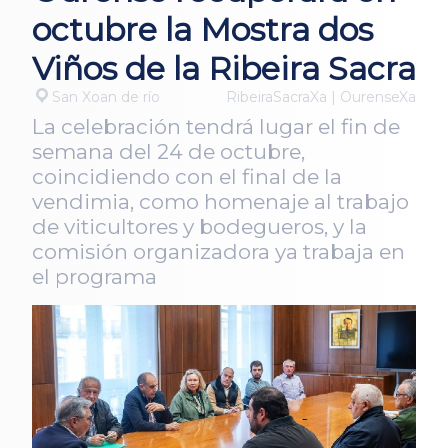
octubre la Mostra dos
Viños de la Ribeira Sacra
San Xoan de río
RibeiraSacraXa | OurenseXa
La celebración tendrá lugar el fin de
semana del 24 de octubre,
coincidiendo con el final de la
vendimia, como homenaje al trabajo
de viticultores y bodegueros, y la
comisión organizadora ya trabaja en
el programa