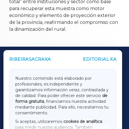
total” entre instituciones y sector como base
para recuperar esta muestra como motor
económico y elemento de proyección exterior
de la provincia, reafirmando el compromiso con
la dinamización del rural.
RIBEIRASACRAXA
EDITORIAL XA
OUTROS PERIÓDICOS
GALICIAXA
Nuestro contenido está elaborado por
profesionales, es independiente y
LUGOXA
garantizamos información veraz, contrastada y
de calidad. Para poder ofrecer este servicio
de
forma gratuita
, financiamos nuestra actividad
TERRACHAXA
mediante publicidad. Para ello, necesitamos tu
consentimiento.
SARRIAXA
Si aceptas, utilizaremos
cookies de analítica
para medir nuestra audiencia. También