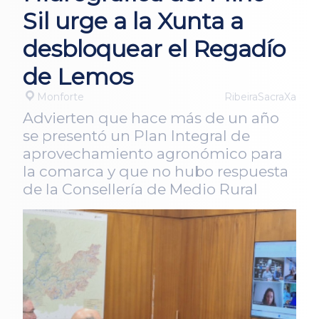
Sil urge a la Xunta a
desbloquear el Regadío
de Lemos
Monforte
RibeiraSacraXa
Advierten que hace más de un año
se presentó un Plan Integral de
aprovechamiento agronómico para
la comarca y que no hubo respuesta
de la Consellería de Medio Rural