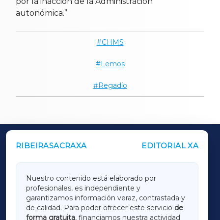
por la inacción de la Administración
autonómica.”
CHMS
Lemos
Regadío
RIBEIRASACRAXA
EDITORIAL XA
OUTROS PERIÓDICOS
GALICIAXA
Nuestro contenido está elaborado por
profesionales, es independiente y
LUGOXA
garantizamos información veraz, contrastada y
de calidad. Para poder ofrecer este servicio
de
forma gratuita
, financiamos nuestra actividad