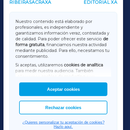
RIBEIRASACRAXA
EDITORIAL XA
OUTROS PERIÓDICOS
GALICIAXA
Nuestro contenido está elaborado por
profesionales, es independiente y
LUGOXA
garantizamos información veraz, contrastada y
de calidad. Para poder ofrecer este servicio
de
forma gratuita
, financiamos nuestra actividad
TERRACHAXA
mediante publicidad. Para ello, necesitamos tu
consentimiento.
SARRIAXA
Si aceptas, utilizaremos
cookies de analítica
para medir nuestra audiencia. También
AMARIÑAXA
utilizaremos
cookies de marketing
para
mostrar publicidad de terceros.
Aceptar cookies
RIBEIRASACRAXA
Asimismo, puedes personalizar la elección de
las cookies que deseas permitir.
ACORUÑAXA
Rechazar cookies
FERROLXA
¿Quieres personalizar tu aceptación de cookies?
Hazlo aquí.