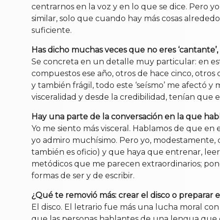
centrarnos en la voz y en lo que se dice. Pero y
similar, solo que cuando hay más cosas alrededor
suficiente.
Has dicho muchas veces que no eres ‘cantante’, s
Se concreta en un detalle muy particular: en es
compuestos ese año, otros de hace cinco, otro
y también frágil, todo este ‘seísmo’ me afectó 
visceralidad y desde la credibilidad, tenían que 
Hay una parte de la conversación en la que habl
Yo me siento más visceral. Hablamos de que en e
yo admiro muchísimo. Pero yo, modestamente, cre
también es oficio) y que haya que entrenar, lee
metódicos que me parecen extraordinarios; pongo
formas de ser y de escribir.
¿Qué te removió más: crear el disco o preparar e
El disco. El letrario fue más una lucha moral co
que las personas hablantes de una lengua que 