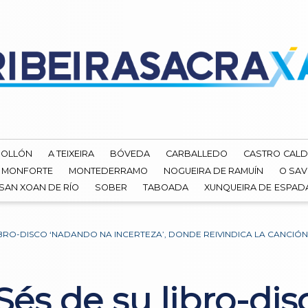
ROLLÓN
A TEIXEIRA
BÓVEDA
CARBALLEDO
CASTRO CALD
MONFORTE
MONTEDERRAMO
NOGUEIRA DE RAMUÍN
O SAV
SAN XOAN DE RÍO
SOBER
TABOADA
XUNQUEIRA DE ESPA
BRO-DISCO ‘NADANDO NA INCERTEZA’, DONDE REIVINDICA LA CANCIÓN 
és de su libro-di