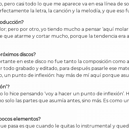
zo, pero casi todo lo que me aparece va en esa línea de 
fectamente la letra, la canción y la melodía, y que eso f
producción?
ador; pero por otro, yo tiendo mucho a pensar ‘aquí mola
 que atarme y cortar mucho, porque la tendencia era añ
próximos discos?
rtante en este disco no fue tanto la composición como 
r todo grabado y editado, para después pasarle ese mater
to, un punto de inflexión: hay más de mí aquí porque as
ión’?
lo hice pensando ‘voy a hacer un punto de inflexión’. Hice
 solo las partes que asumía antes, sino más. Es como un
 pocos elementos?
e pasa es que cuando le quitas lo instrumental y qued