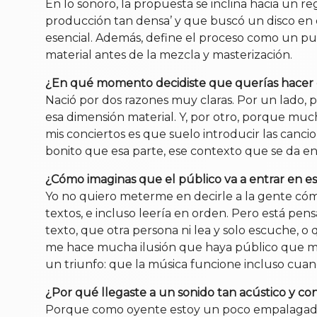
En lo sonoro, la propuesta se inclina hacia un 
producción tan densa’ y que buscó un disco en e
esencial. Además, define el proceso como un pun
material antes de la mezcla y masterización.
¿En qué momento decidiste que querías hacer e
Nació por dos razones muy claras. Por un lado,
esa dimensión material. Y, por otro, porque muc
mis conciertos es que suelo introducir las canci
bonito que esa parte, ese contexto que se da en
¿Cómo imaginas que el público va a entrar en ese
Yo no quiero meterme en decirle a la gente cómo
textos, e incluso leería en orden. Pero está pe
texto, que otra persona ni lea y solo escuche, o
me hace mucha ilusión que haya público que me
un triunfo: que la música funcione incluso cua
¿Por qué llegaste a un sonido tan acústico y con 
Porque como oyente estoy un poco empalagada