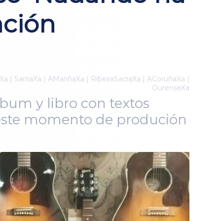
nción
Xa | SarriaXa | AMariñaXa | RibeiraSacraXa | ACoruñaXa |
OurenseXa
bum y libro con textos
deste momento de produción