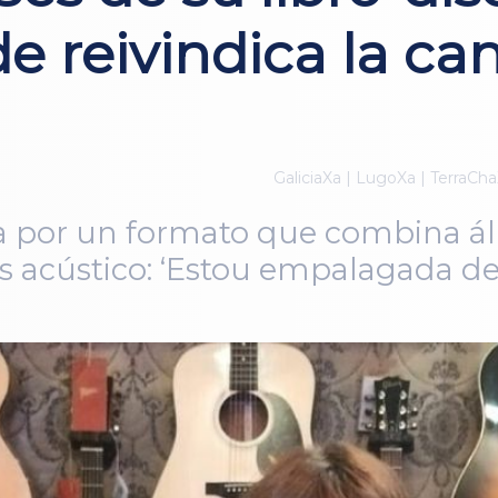
de reivindica la ca
GaliciaXa | LugoXa | TerraCha
a por un formato que combina ál
is acústico: ‘Estou empalagada 