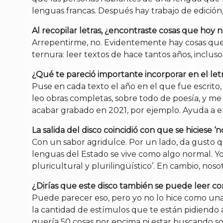
lenguas francas. Después hay trabajo de edición,
Al recopilar letras, ¿encontraste cosas que hoy n
Arrepentirme, no. Evidentemente hay cosas que
ternura: leer textos de hace tantos años, incl
¿Qué te pareció importante incorporar en el letra
Puse en cada texto el año en el que fue escri
leo obras completas, sobre todo de poesía, y m
acabar grabado en 2021, por ejemplo. Ayuda a 
La salida del disco coincidió con que se hiciese ‘
Con un sabor agridulce. Por un lado, da gusto qu
lenguas del Estado se vive como algo normal. Yo 
pluricultural y plurilingüístico’. En cambio, no
¿Dirías que este disco también se puede leer com
Puede parecer eso, pero yo no lo hice como una 
la cantidad de estímulos que te están pidiendo 
quería 50 cosas por encima ni estar buscando s