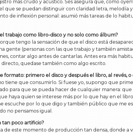
registro más crudo y acústico. Sés asegura que, como oy
l que se puedan distinguir con claridad letra, melodía y
to de inflexión personal: asumió más tareas de lo habit
l trabajo como libro-disco y no solo como álbum?
 porque tengo la sensación de que el disco está desapar
ha gente (personas con las que trabajo y también amista
ones, contar algo antes de cantarlas. Antes era más habit
 directo, quedase también como algo escrito.
 formato: primero el disco y después el libro, al revés, 
 tiene que consumirlo. Si fuese yo, supongo que primero
nsado para que se pueda hacer de cualquier manera: que 
 que haya quien se interese más por lo que hay en el libr
 escuche por lo que digo y también público que me esc
ndo no pensamos igual.
tan poco artificio?
 de este momento de producción tan densa, donde a v