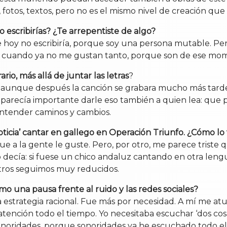
 fotos, textos, pero no es el mismo nivel de creación que
o escribirías? ¿Te arrepentiste de algo?
 hoy no escribiría, porque soy una persona mutable. Pe
uso cuando ya no me gustan tanto, porque son de ese mom
rio, más allá de juntar las letras
?
to, aunque después la canción se grabara mucho más ta
e parecía importante darle eso también a quien lea: que
entender caminos y cambios.
noticia’ cantar en gallego en Operación Triunfo. ¿Cómo lo 
e a la gente le guste. Pero, por otro, me parece triste 
decía: si fuese un chico andaluz cantando en otra lengua
sotros seguimos muy reducidos.
o una pausa frente al ruido y las redes sociales?
estrategia racional. Fue más por necesidad. A mí me atur
atención todo el tiempo. Yo necesitaba escuchar ‘dos cosa
onoridades, porque sonoridades ya he escuchado todo el 