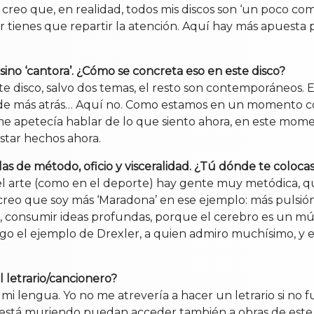
o creo que, en realidad, todos mis discos son ‘un poco co
 tienes que repartir la atención. Aquí hay más apuesta po
ino ‘cantora’. ¿Cómo se concreta eso en este disco?
te disco, salvo dos temas, el resto son contemporáneos. 
s de más atrás… Aquí no. Como estamos en un momento c
y me apetecía hablar de lo que siento ahora, en este mo
estar hechos ahora.
as de método, oficio y visceralidad. ¿Tú dónde te coloca
l arte (como en el deporte) hay gente muy metódica, que
o que soy más ‘Maradona’ en ese ejemplo: más pulsión. E
r, consumir ideas profundas, porque el cerebro es un mú
 el ejemplo de Drexler, a quien admiro muchísimo, y es 
l letrario/cancionero?
n mi lengua. Yo no me atrevería a hacer un letrario si n
está muriendo puedan acceder también a obras de este p