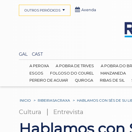
Axenda
OUTROS PERIÓDICOS
GAL
CAST
A PEROXA
A POBRA DE TRIVES
A POBRA DO B
ESGOS
FOLGOSO DO COUREL
MANZANEDA
PEREIRO DE AGUIAR
QUIROGA
RIBAS DE SIL
INICIO
>
RIBEIRASACRAXA
>
HABLAMOS CON SÉS DE SU LI
|
Cultura
Entrevista
Hablamos con S