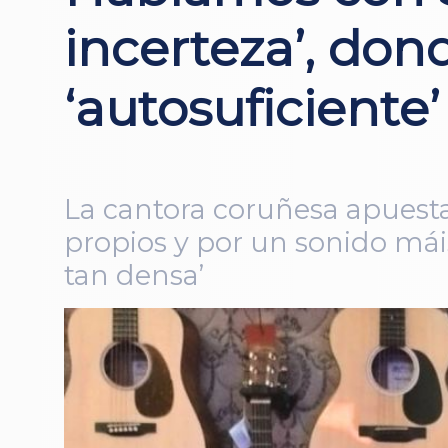
incerteza’, don
‘autosuficiente’
La cantora coruñesa apuest
propios y por un sonido má
tan densa’