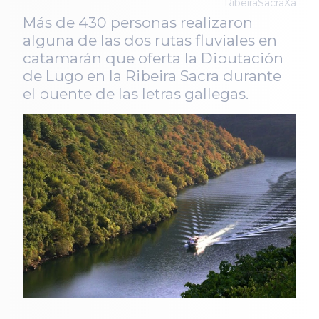
RibeiraSacraXa
Más de 430 personas realizaron
alguna de las dos rutas fluviales en
catamarán que oferta la Diputación
de Lugo en la Ribeira Sacra durante
el puente de las letras gallegas.