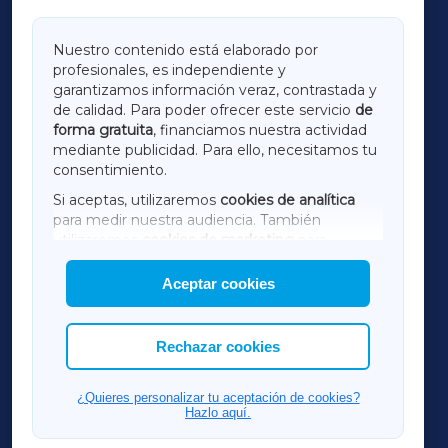
GALICIAXA
Nuestro contenido está elaborado por
profesionales, es independiente y
LUGOXA
garantizamos información veraz, contrastada y
de calidad. Para poder ofrecer este servicio
de
forma gratuita
, financiamos nuestra actividad
TERRACHAXA
mediante publicidad. Para ello, necesitamos tu
consentimiento.
SARRIAXA
Si aceptas, utilizaremos
cookies de analítica
para medir nuestra audiencia. También
AMARIÑAXA
utilizaremos
cookies de marketing
para
mostrar publicidad de terceros.
Aceptar cookies
RIBEIRASACRAXA
Asimismo, puedes personalizar la elección de
las cookies que deseas permitir.
ACORUÑAXA
Rechazar cookies
FERROLXA
¿Quieres personalizar tu aceptación de cookies?
Hazlo aquí.
OURENSEXA