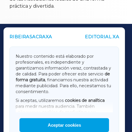
práctica y divertida.
RIBEIRASACRAXA
EDITORIAL XA
OUTROS PERIÓDICOS
GALICIAXA
Nuestro contenido está elaborado por
profesionales, es independiente y
LUGOXA
garantizamos información veraz, contrastada y
de calidad. Para poder ofrecer este servicio
de
forma gratuita
, financiamos nuestra actividad
TERRACHAXA
mediante publicidad. Para ello, necesitamos tu
consentimiento.
SARRIAXA
Si aceptas, utilizaremos
cookies de analítica
para medir nuestra audiencia. También
AMARIÑAXA
utilizaremos
cookies de marketing
para
mostrar publicidad de terceros.
Aceptar cookies
RIBEIRASACRAXA
Asimismo, puedes personalizar la elección de