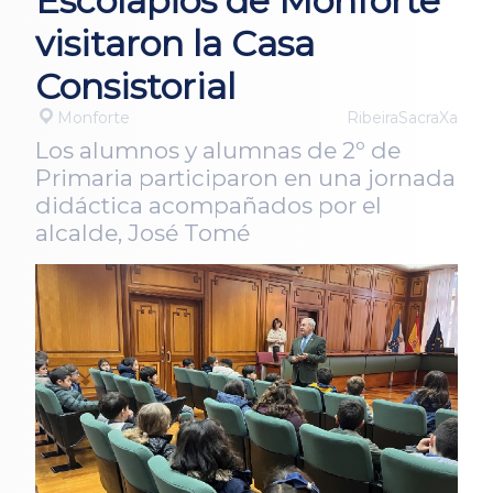
Escolapios de Monforte
visitaron la Casa
Consistorial
Monforte
RibeiraSacraXa
Los alumnos y alumnas de 2º de
Primaria participaron en una jornada
didáctica acompañados por el
alcalde, José Tomé