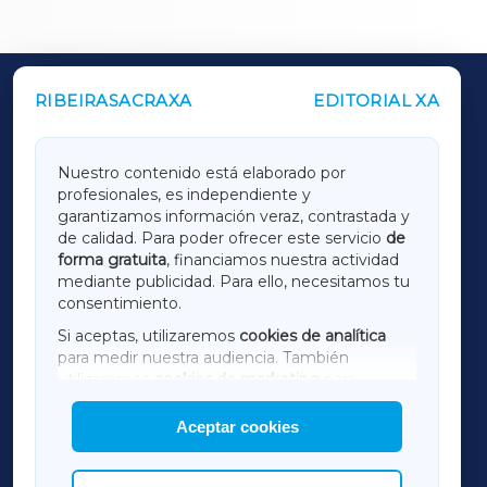
RIBEIRASACRAXA
EDITORIAL XA
OUTROS PERIÓDICOS
GALICIAXA
Nuestro contenido está elaborado por
profesionales, es independiente y
LUGOXA
garantizamos información veraz, contrastada y
de calidad. Para poder ofrecer este servicio
de
forma gratuita
, financiamos nuestra actividad
TERRACHAXA
mediante publicidad. Para ello, necesitamos tu
consentimiento.
SARRIAXA
Si aceptas, utilizaremos
cookies de analítica
para medir nuestra audiencia. También
AMARIÑAXA
utilizaremos
cookies de marketing
para
mostrar publicidad de terceros.
Aceptar cookies
RIBEIRASACRAXA
Asimismo, puedes personalizar la elección de
las cookies que deseas permitir.