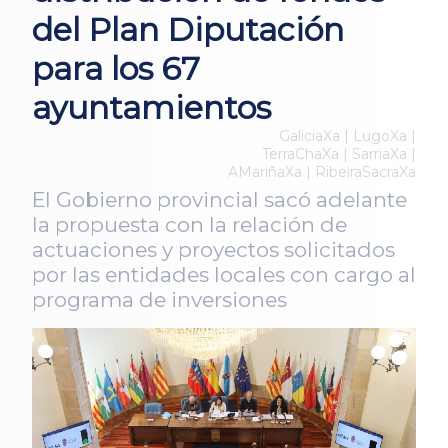
del Plan Diputación
para los 67
ayuntamientos
GaliciaXa | LugoXa |
TerraChaXa | SarriaXa |
AMariñaXa | RibeiraSacraXa
El Gobierno provincial sacó adelante
la propuesta con la relación de
actuaciones y proyectos solicitados
por las entidades locales con cargo al
programa de inversiones