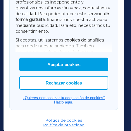
profesionales, es independiente y
LUGOXA
garantizamos información veraz, contrastada y
de calidad. Para poder ofrecer este servicio
de
forma gratuita
, financiamos nuestra actividad
TERRACHAXA
mediante publicidad. Para ello, necesitamos tu
consentimiento.
SARRIAXA
Si aceptas, utilizaremos
cookies de analítica
para medir nuestra audiencia. También
AMARIÑAXA
utilizaremos
cookies de marketing
para
mostrar publicidad de terceros.
Aceptar cookies
RIBEIRASACRAXA
Asimismo, puedes personalizar la elección de
las cookies que deseas permitir.
ACORUÑAXA
Rechazar cookies
FERROLXA
¿Quieres personalizar tu aceptación de cookies?
Hazlo aquí.
OURENSEXA
Política de cookies
Política de privacidad