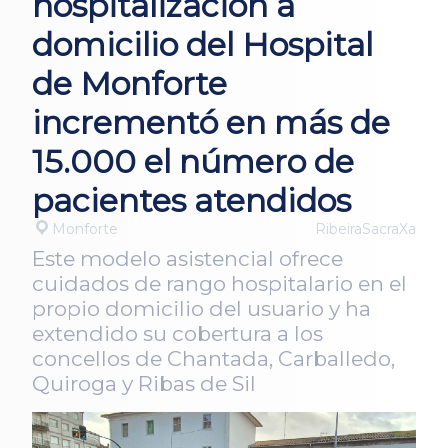
hospitalización a
domicilio del Hospital
de Monforte
incrementó en más de
15.000 el número de
pacientes atendidos
Monforte
RibeiraSacraXa
Este modelo asistencial ofrece
cuidados de rango hospitalario en el
propio domicilio del usuario y ha
extendido su cobertura a los
concellos de Chantada, Carballedo,
Quiroga y Ribas de Sil