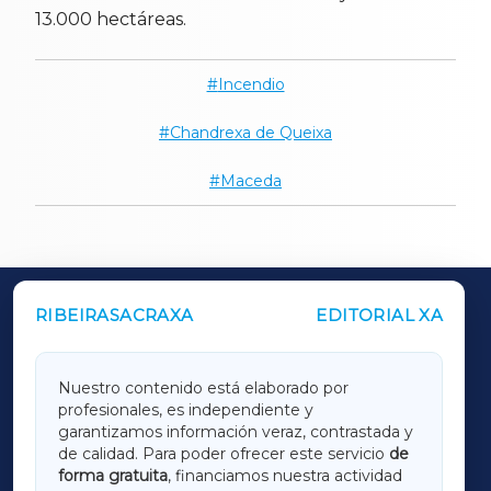
13.000 hectáreas.
Incendio
Chandrexa de Queixa
Maceda
RIBEIRASACRAXA
EDITORIAL XA
OUTROS PERIÓDICOS
GALICIAXA
Nuestro contenido está elaborado por
profesionales, es independiente y
LUGOXA
garantizamos información veraz, contrastada y
de calidad. Para poder ofrecer este servicio
de
forma gratuita
, financiamos nuestra actividad
TERRACHAXA