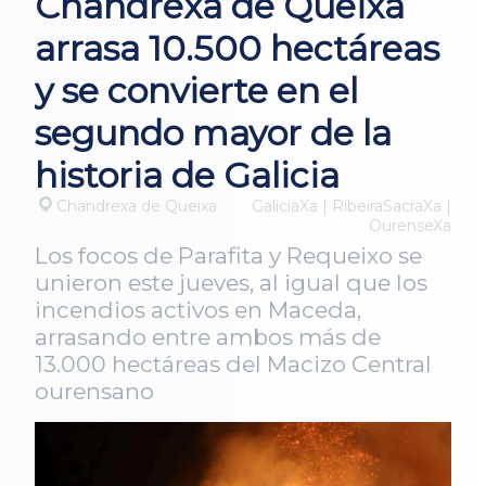
Chandrexa de Queixa
arrasa 10.500 hectáreas
y se convierte en el
segundo mayor de la
historia de Galicia
Chandrexa de Queixa
GaliciaXa | RibeiraSacraXa |
OurenseXa
Los focos de Parafita y Requeixo se
unieron este jueves, al igual que los
incendios activos en Maceda,
arrasando entre ambos más de
13.000 hectáreas del Macizo Central
ourensano