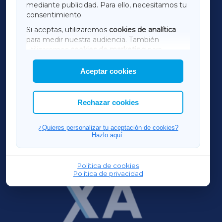
mediante publicidad. Para ello, necesitamos tu
consentimiento.
SARRIAXA
Si aceptas, utilizaremos
cookies de analítica
para medir nuestra audiencia. También
AMARIÑAXA
utilizaremos
cookies de marketing
para
mostrar publicidad de terceros.
Aceptar cookies
RIBEIRASACRAXA
Asimismo, puedes personalizar la elección de
las cookies que deseas permitir.
ACORUÑAXA
Rechazar cookies
FERROLXA
¿Quieres personalizar tu aceptación de cookies?
Hazlo aquí.
OURENSEXA
Política de cookies
Política de privacidad