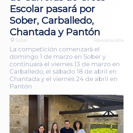
Escolar pasará por
Sober, Carballedo,
Chantada y Pantón
Sober
RibeiraSacraXa
La competición comenzará el
domingo 1 de marzo en Sober y
continuará el viernes 13 de marzo en
Carballedo, el sábado 18 de abril en
Chantada y el viernes 24 de abril en
Pantón