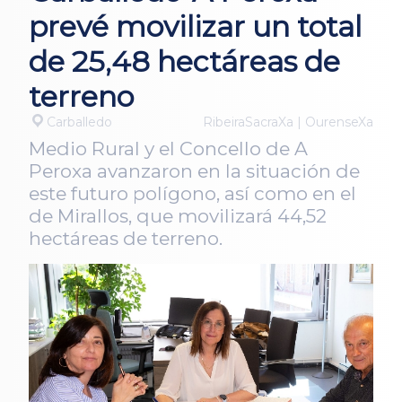
prevé movilizar un total
de 25,48 hectáreas de
terreno
Carballedo
RibeiraSacraXa | OurenseXa
Medio Rural y el Concello de A
Peroxa avanzaron en la situación de
este futuro polígono, así como en el
de Mirallos, que movilizará 44,52
hectáreas de terreno.