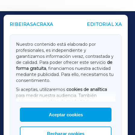
RIBEIRASACRAXA
EDITORIAL XA
OUTROS PERIÓDICOS
GALICIAXA
Nuestro contenido está elaborado por
profesionales, es independiente y
LUGOXA
garantizamos información veraz, contrastada y
de calidad. Para poder ofrecer este servicio
de
forma gratuita
, financiamos nuestra actividad
TERRACHAXA
mediante publicidad. Para ello, necesitamos tu
consentimiento.
SARRIAXA
Si aceptas, utilizaremos
cookies de analítica
para medir nuestra audiencia. También
AMARIÑAXA
utilizaremos
cookies de marketing
para
mostrar publicidad de terceros.
Aceptar cookies
RIBEIRASACRAXA
Asimismo, puedes personalizar la elección de
las cookies que deseas permitir.
ACORUÑAXA
Rechazar cookies