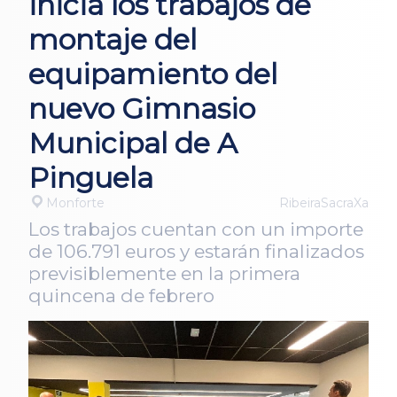
inicia los trabajos de
montaje del
equipamiento del
nuevo Gimnasio
Municipal de A
Pinguela
Monforte
RibeiraSacraXa
Los trabajos cuentan con un importe
de 106.791 euros y estarán finalizados
previsiblemente en la primera
quincena de febrero