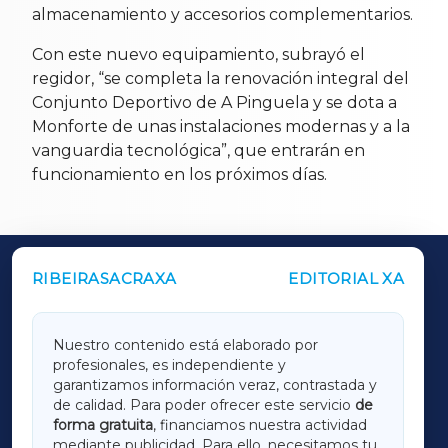
almacenamiento y accesorios complementarios.
Con este nuevo equipamiento, subrayó el
regidor, “se completa la renovación integral del
Conjunto Deportivo de A Pinguela y se dota a
Monforte de unas instalaciones modernas y a la
vanguardia tecnológica”, que entrarán en
funcionamiento en los próximos días.
RIBEIRASACRAXA
EDITORIAL XA
OUTROS PERIÓDICOS
GALICIAXA
Nuestro contenido está elaborado por
profesionales, es independiente y
LUGOXA
garantizamos información veraz, contrastada y
de calidad. Para poder ofrecer este servicio
de
forma gratuita
, financiamos nuestra actividad
TERRACHAXA
mediante publicidad. Para ello, necesitamos tu