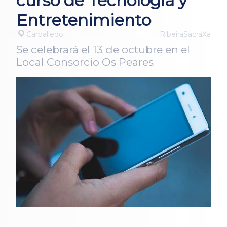
curso de Tecnología y
Entretenimiento
Carballedo
RibeiraSacraXa
Se celebrará el 13 de octubre en el
Local Consorcio Os Peares