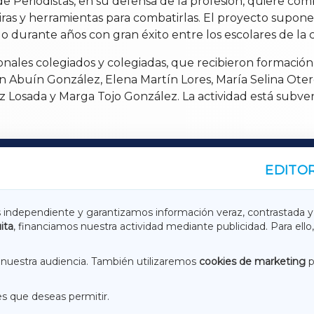
de Periodistas, en su defensa de la profesión, quiere com
ras y herramientas para combatirlas. El proyecto supone
ando durante años con gran éxito entre los escolares de l
ionales colegiados y colegiadas, que recibieron formación
n Abuín González, Elena Martín Lores, María Selina Ote
 Losada y Marga Tojo González. La actividad está subven
EDITOR
A
TERRACHAXA
s independiente y garantizamos información veraz, contrastada y
ita
, financiamos nuestra actividad mediante publicidad. Para ello,
ASACRAXA
ACORUÑAXA
nuestra audiencia. También utilizaremos
cookies de marketing
p
es que deseas permitir.