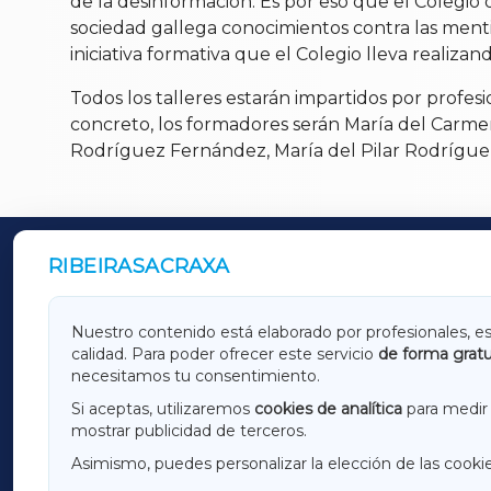
de la desinformación. Es por eso que el Colegio 
sociedad gallega conocimientos contra las menti
iniciativa formativa que el Colegio lleva realiz
Todos los talleres estarán impartidos por profes
concreto, los formadores serán María del Carme
Rodríguez Fernández, María del Pilar Rodríguez
RIBEIRASACRAXA
OUTROS PERIÓDICOS
GALICIAXA
LUGOX
Nuestro contenido está elaborado por profesionales, e
calidad. Para poder ofrecer este servicio
de forma gratu
AMARIÑAXA
RIBEIR
necesitamos tu consentimiento.
OURENSEXA
Si aceptas, utilizaremos
cookies de analítica
para medir 
mostrar publicidad de terceros.
Asimismo, puedes personalizar la elección de las cooki