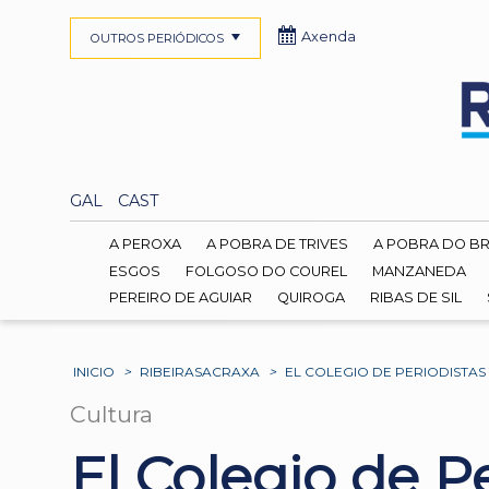
Axenda
OUTROS PERIÓDICOS
GAL
CAST
A PEROXA
A POBRA DE TRIVES
A POBRA DO B
ESGOS
FOLGOSO DO COUREL
MANZANEDA
PEREIRO DE AGUIAR
QUIROGA
RIBAS DE SIL
INICIO
>
RIBEIRASACRAXA
>
EL COLEGIO DE PERIODISTA
Cultura
El Colegio de P