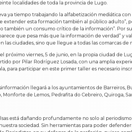
einte localidades de toda la provincia de Lugo.
leva ya tiempo trabajando la alfabetización mediática c
de extender esta formación también al público adulto”, 
ero también un consumo crítico de la información”. Por 
parece que pesa más que la información de verdad” y valo
n las ciudades, sino que llegue a todas las comarcas de nu
á el próximo viernes, 5 de junio, en la propia ciudad de L
partido por Pilar Rodríguez Losada, con una amplia experi
ala, para participar en este primer taller es necesario ins
esinformación llegará a los ayuntamientos de Barreiros, B
go, Monforte de Lemos, Pedrafita do Cebreiro, Quiroga, Sarr
falsas está dañando profundamente no solo al periodismo,
 nuestra sociedad. Sin herramientas para poder defendern