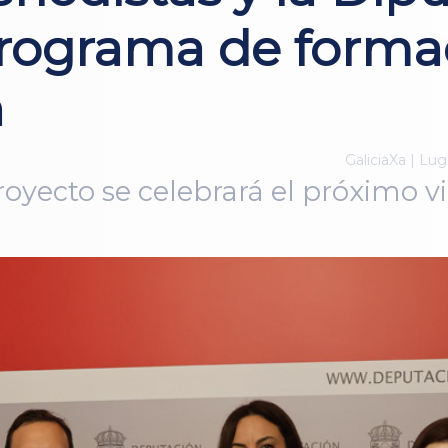
rograma de formac
n
GaliciaXa | Lug
royecto se celebrará el próximo vie