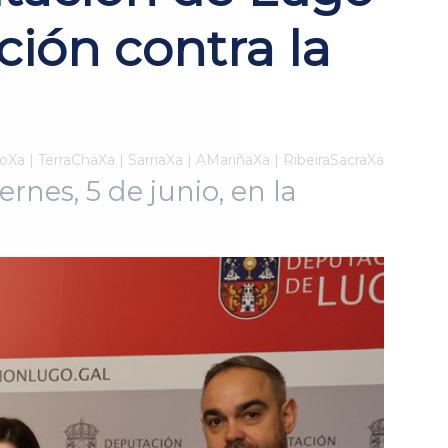
ión contra la
oXa | TerraChaXa | SarriaXa | AMariñaXa | RibeiraSacraXa
rnes, 5 de junio, en la