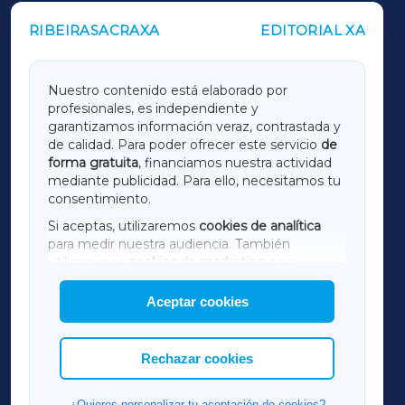
RIBEIRASACRAXA
EDITORIAL XA
OUTROS PERIÓDICOS
GALICIAXA
Nuestro contenido está elaborado por
profesionales, es independiente y
LUGOXA
garantizamos información veraz, contrastada y
de calidad. Para poder ofrecer este servicio
de
forma gratuita
, financiamos nuestra actividad
TERRACHAXA
mediante publicidad. Para ello, necesitamos tu
consentimiento.
SARRIAXA
Si aceptas, utilizaremos
cookies de analítica
para medir nuestra audiencia. También
AMARIÑAXA
utilizaremos
cookies de marketing
para
mostrar publicidad de terceros.
Aceptar cookies
RIBEIRASACRAXA
Asimismo, puedes personalizar la elección de
las cookies que deseas permitir.
ACORUÑAXA
Rechazar cookies
FERROLXA
¿Quieres personalizar tu aceptación de cookies?