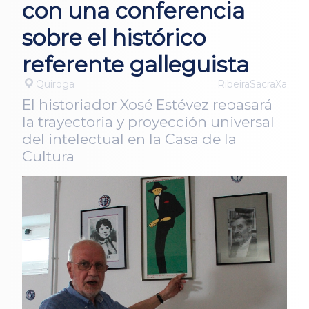
con una conferencia
sobre el histórico
referente galleguista
Quiroga
RibeiraSacraXa
El historiador Xosé Estévez repasará
la trayectoria y proyección universal
del intelectual en la Casa de la
Cultura