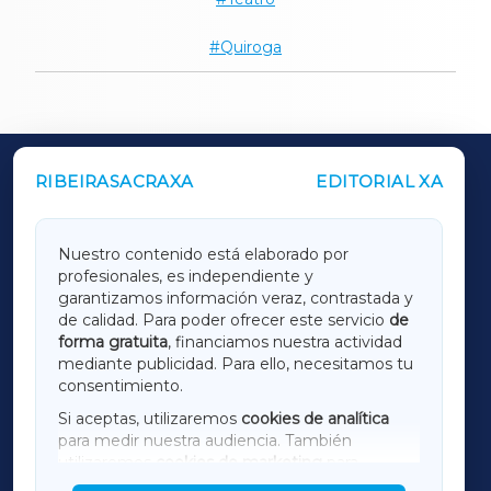
Quiroga
RIBEIRASACRAXA
EDITORIAL XA
OUTROS PERIÓDICOS
GALICIAXA
Nuestro contenido está elaborado por
profesionales, es independiente y
LUGOXA
garantizamos información veraz, contrastada y
de calidad. Para poder ofrecer este servicio
de
forma gratuita
, financiamos nuestra actividad
TERRACHAXA
mediante publicidad. Para ello, necesitamos tu
consentimiento.
SARRIAXA
Si aceptas, utilizaremos
cookies de analítica
para medir nuestra audiencia. También
AMARIÑAXA
utilizaremos
cookies de marketing
para
mostrar publicidad de terceros.