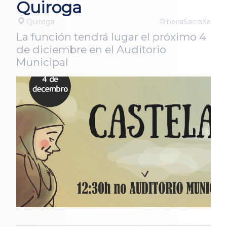
Quiroga
Quiroga
RibeiraSacraXa
La función tendrá lugar el próximo 4
de diciembre en el Auditorio
Municipal