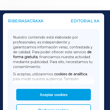
RIBEIRASACRAXA
EDITORIAL XA
OUTROS PERIÓDICOS
GALICIAXA
Nuestro contenido está elaborado por
profesionales, es independiente y
LUGOXA
garantizamos información veraz, contrastada y
de calidad. Para poder ofrecer este servicio
de
forma gratuita
, financiamos nuestra actividad
TERRACHAXA
mediante publicidad. Para ello, necesitamos tu
consentimiento.
SARRIAXA
Si aceptas, utilizaremos
cookies de analítica
para medir nuestra audiencia. También
AMARIÑAXA
utilizaremos
cookies de marketing
para
mostrar publicidad de terceros.
Aceptar cookies
RIBEIRASACRAXA
Asimismo, puedes personalizar la elección de
las cookies que deseas permitir.
ACORUÑAXA