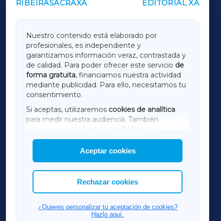
RIBEIRASACRAXA
EDITORIAL XA
OUTROS PERIÓDICOS
GALICIAXA
Nuestro contenido está elaborado por
profesionales, es independiente y
LUGOXA
garantizamos información veraz, contrastada y
de calidad. Para poder ofrecer este servicio
de
forma gratuita
, financiamos nuestra actividad
TERRACHAXA
mediante publicidad. Para ello, necesitamos tu
consentimiento.
SARRIAXA
Si aceptas, utilizaremos
cookies de analítica
para medir nuestra audiencia. También
AMARIÑAXA
utilizaremos
cookies de marketing
para
mostrar publicidad de terceros.
Aceptar cookies
RIBEIRASACRAXA
Asimismo, puedes personalizar la elección de
las cookies que deseas permitir.
ACORUÑAXA
Rechazar cookies
FERROLXA
¿Quieres personalizar tu aceptación de cookies?
Hazlo aquí.