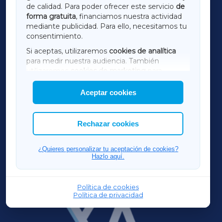
de calidad. Para poder ofrecer este servicio
de
forma gratuita
, financiamos nuestra actividad
TERRACHAXA
mediante publicidad. Para ello, necesitamos tu
consentimiento.
SARRIAXA
Si aceptas, utilizaremos
cookies de analítica
para medir nuestra audiencia. También
AMARIÑAXA
utilizaremos
cookies de marketing
para
mostrar publicidad de terceros.
Aceptar cookies
RIBEIRASACRAXA
Asimismo, puedes personalizar la elección de
las cookies que deseas permitir.
ACORUÑAXA
Rechazar cookies
FERROLXA
¿Quieres personalizar tu aceptación de cookies?
Hazlo aquí.
OURENSEXA
Política de cookies
Política de privacidad