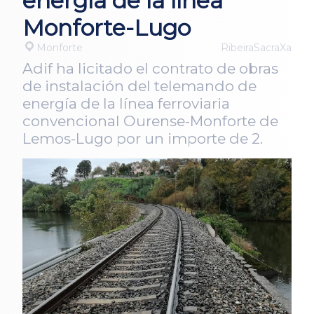
energía de la línea
Monforte-Lugo
Monforte
RibeiraSacraXa
Adif ha licitado el contrato de obras
de instalación del telemando de
energía de la línea ferroviaria
convencional Ourense-Monforte de
Lemos-Lugo por un importe de 2.