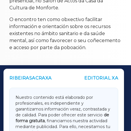
presencial, no Salón de Actos da Casa da
Cultura de Monforte.
O encontro ten como obxectivo facilitar
información e orientación sobre os recursos
existentes no ámbito sanitario e da saúde
mental, así como favorecer o seu coñecemento
e acceso por parte da poboación.
RIBEIRASACRAXA
EDITORIAL XA
OUTROS PERIÓDICOS
GALICIAXA
Nuestro contenido está elaborado por
profesionales, es independiente y
LUGOXA
garantizamos información veraz, contrastada y
de calidad. Para poder ofrecer este servicio
de
forma gratuita
, financiamos nuestra actividad
TERRACHAXA
mediante publicidad. Para ello, necesitamos tu