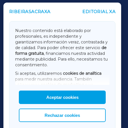
RIBEIRASACRAXA
EDITORIAL XA
OUTROS PERIÓDICOS
GALICIAXA
Nuestro contenido está elaborado por
profesionales, es independiente y
LUGOXA
garantizamos información veraz, contrastada y
de calidad. Para poder ofrecer este servicio
de
forma gratuita
, financiamos nuestra actividad
TERRACHAXA
mediante publicidad. Para ello, necesitamos tu
consentimiento.
SARRIAXA
Si aceptas, utilizaremos
cookies de analítica
para medir nuestra audiencia. También
AMARIÑAXA
utilizaremos
cookies de marketing
para
mostrar publicidad de terceros.
Aceptar cookies
RIBEIRASACRAXA
Asimismo, puedes personalizar la elección de
las cookies que deseas permitir.
ACORUÑAXA
Rechazar cookies
FERROLXA