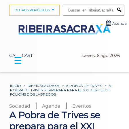
Buscar:
OUTROS PERIÓDICOS
Submi
Axenda
GAL
CAST
Jueves, 6 ago 2026
☰
INICIO
>
RIBEIRASACRAXA
>
A POBRA DE TRIVES
>
A
POBRA DE TRIVES SE PREPARA PARA EL XXI DESFILE DE
FOLIÓNS DOS LABREGOS
|
|
Sociedad
Agenda
Eventos
A Pobra de Trives se
prepara para el XXI