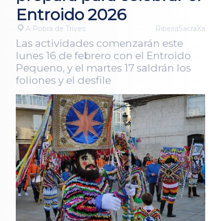
Entroido 2026
A Pobra de Trives
RibeiraSacraXa
Las actividades comenzarán este
lunes 16 de febrero con el Entroido
Pequeno, y el martes 17 saldrán los
foliones y el desfile