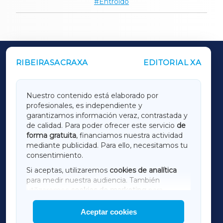
Entroido
RIBEIRASACRAXA
EDITORIAL XA
OUTROS PERIÓDICOS
GALICIAXA
Nuestro contenido está elaborado por
profesionales, es independiente y
LUGOXA
garantizamos información veraz, contrastada y
de calidad. Para poder ofrecer este servicio
de
forma gratuita
, financiamos nuestra actividad
TERRACHAXA
mediante publicidad. Para ello, necesitamos tu
consentimiento.
SARRIAXA
Si aceptas, utilizaremos
cookies de analítica
para medir nuestra audiencia. También
AMARIÑAXA
utilizaremos
cookies de marketing
para
mostrar publicidad de terceros.
Aceptar cookies
RIBEIRASACRAXA
Asimismo, puedes personalizar la elección de