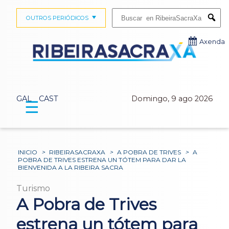
Buscar:
OUTROS PERIÓDICOS
Submi
Axenda
GAL
CAST
Domingo, 9 ago 2026
☰
INICIO
>
RIBEIRASACRAXA
>
A POBRA DE TRIVES
>
A
POBRA DE TRIVES ESTRENA UN TÓTEM PARA DAR LA
BIENVENIDA A LA RIBEIRA SACRA
Turismo
A Pobra de Trives
estrena un tótem para