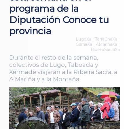
programa de la
Diputación Conoce tu
provincia
LugoXa | TerraChaXa |
SarriaXa | AMariñaXa |
RibeiraSacraXa
Durante el resto de la semana,
colectivos de Lugo, Taboada y
Xermade viajarán a la Ribeira Sacra, a
A Mariña y a la Montaña