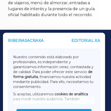
de viajeros, menú de almorzar, entradas a
lugares de interés y la presencia de un guía
oficial habilitado durante todo el recorrido.
RIBEIRASACRAXA
EDITORIAL XA
OUTROS PERIÓDICOS
GALICIAXA
Nuestro contenido está elaborado por
profesionales, es independiente y
LUGOXA
garantizamos información veraz, contrastada y
de calidad. Para poder ofrecer este servicio
de
forma gratuita
, financiamos nuestra actividad
TERRACHAXA
mediante publicidad. Para ello, necesitamos tu
consentimiento.
SARRIAXA
Si aceptas, utilizaremos
cookies de analítica
para medir nuestra audiencia. También
AMARIÑAXA
utilizaremos
cookies de marketing
para
mostrar publicidad de terceros.