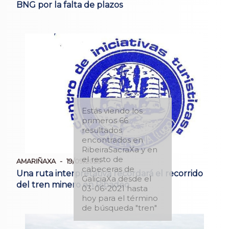
BNG por la falta de plazos
Estás viendo los
primeros 66
resultados
encontrados en
RibeiraSacraXa y en
el resto de
AMARIÑAXA
19/09/2025
cabeceras de
Una ruta interpretativa recordará el recorrido
GaliciaXa desde el
del tren minero en Ribadeo
03-06-2021 hasta
hoy para el término
de búsqueda "tren"