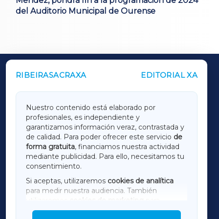
Méndez, pondrá fin a la programación de 2024
del Auditorio Municipal de Ourense
RIBEIRASACRAXA
EDITORIAL XA
OUTROS PERIÓDICOS
GALICIAXA
Nuestro contenido está elaborado por
profesionales, es independiente y
LUGOXA
garantizamos información veraz, contrastada y
de calidad. Para poder ofrecer este servicio
de
forma gratuita
, financiamos nuestra actividad
TERRACHAXA
mediante publicidad. Para ello, necesitamos tu
consentimiento.
SARRIAXA
Si aceptas, utilizaremos
cookies de analítica
para medir nuestra audiencia. También
AMARIÑAXA
utilizaremos
cookies de marketing
para
mostrar publicidad de terceros.