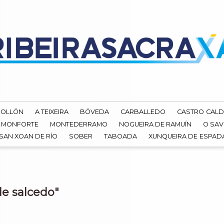
ROLLÓN
A TEIXEIRA
BÓVEDA
CARBALLEDO
CASTRO CALD
MONFORTE
MONTEDERRAMO
NOGUEIRA DE RAMUÍN
O SAV
SAN XOAN DE RÍO
SOBER
TABOADA
XUNQUEIRA DE ESPA
de salcedo"