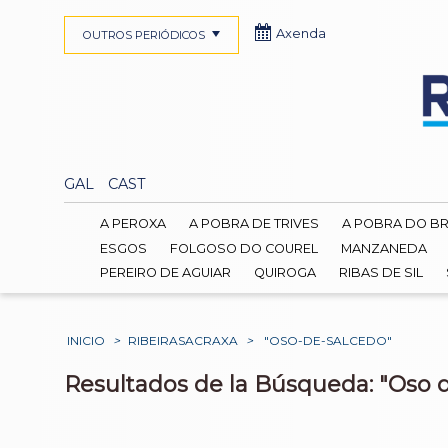
Axenda
OUTROS PERIÓDICOS
GAL
CAST
A PEROXA
A POBRA DE TRIVES
A POBRA DO B
ESGOS
FOLGOSO DO COUREL
MANZANEDA
PEREIRO DE AGUIAR
QUIROGA
RIBAS DE SIL
INICIO
>
RIBEIRASACRAXA
>
"OSO-DE-SALCEDO"
Resultados de la Búsqueda: "Oso 