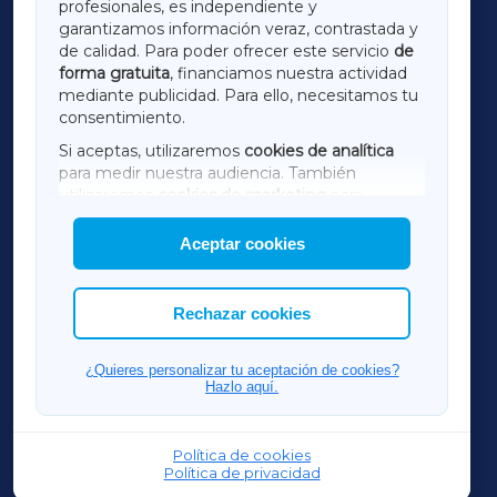
profesionales, es independiente y
LUGOXA
garantizamos información veraz, contrastada y
de calidad. Para poder ofrecer este servicio
de
forma gratuita
, financiamos nuestra actividad
TERRACHAXA
mediante publicidad. Para ello, necesitamos tu
consentimiento.
SARRIAXA
Si aceptas, utilizaremos
cookies de analítica
para medir nuestra audiencia. También
AMARIÑAXA
utilizaremos
cookies de marketing
para
mostrar publicidad de terceros.
Aceptar cookies
RIBEIRASACRAXA
Asimismo, puedes personalizar la elección de
las cookies que deseas permitir.
ACORUÑAXA
Rechazar cookies
FERROLXA
¿Quieres personalizar tu aceptación de cookies?
Hazlo aquí.
OURENSEXA
Política de cookies
Política de privacidad