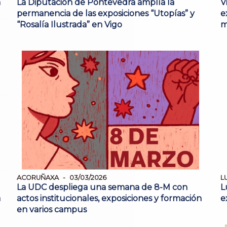
n
La Diputación de Pontevedra amplía la
V
permanencia de las exposiciones “Utopías” y
e
“Rosalía Ilustrada” en Vigo
m
ACORUÑAXA
03/03/2026
L
La UDC despliega una semana de 8-M con
L
a
actos institucionales, exposiciones y formación
e
en varios campus