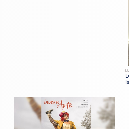
L
L
l