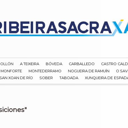
ROLLÓN
A TEIXEIRA
BÓVEDA
CARBALLEDO
CASTRO CALD
MONFORTE
MONTEDERRAMO
NOGUEIRA DE RAMUÍN
O SAV
SAN XOAN DE RÍO
SOBER
TABOADA
XUNQUEIRA DE ESPA
siciones"