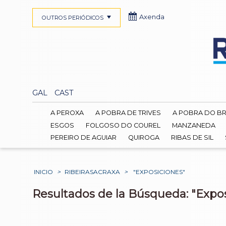
Axenda
OUTROS PERIÓDICOS
GAL
CAST
A PEROXA
A POBRA DE TRIVES
A POBRA DO B
ESGOS
FOLGOSO DO COUREL
MANZANEDA
PEREIRO DE AGUIAR
QUIROGA
RIBAS DE SIL
INICIO
>
RIBEIRASACRAXA
>
"EXPOSICIONES"
Resultados de la Búsqueda: "Expo