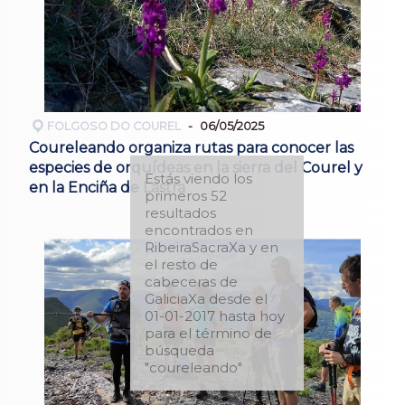
FOLGOSO DO COUREL
06/05/2025
Coureleando organiza rutas para conocer las
especies de orquídeas en la sierra del Courel y
Estás viendo los
en la Enciña de Lastra
primeros 52
resultados
encontrados en
RibeiraSacraXa y en
el resto de
cabeceras de
GaliciaXa desde el
01-01-2017 hasta hoy
para el término de
búsqueda
"coureleando"