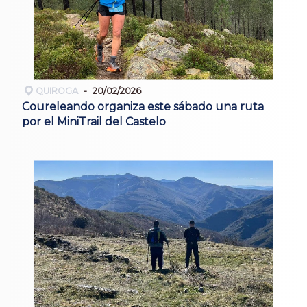
QUIROGA
20/02/2026
Coureleando organiza este sábado una ruta
por el MiniTrail del Castelo