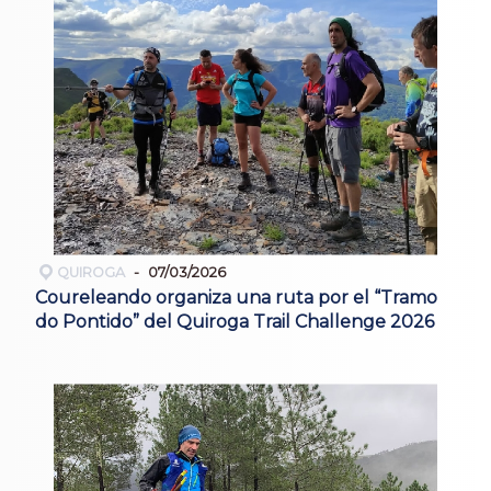
QUIROGA
07/03/2026
Coureleando organiza una ruta por el “Tramo
do Pontido” del Quiroga Trail Challenge 2026