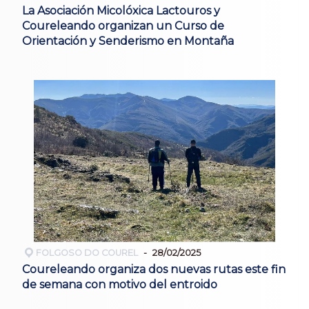
La Asociación Micolóxica Lactouros y
Coureleando organizan un Curso de
Orientación y Senderismo en Montaña
FOLGOSO DO COUREL
28/02/2025
Coureleando organiza dos nuevas rutas este fin
de semana con motivo del entroido