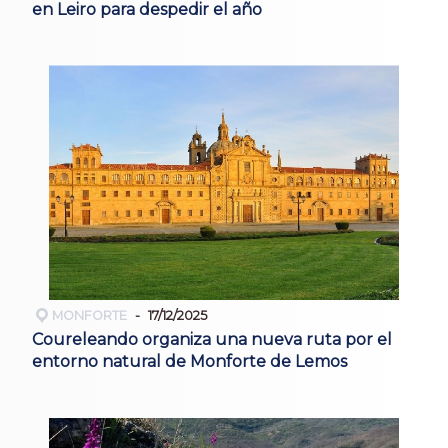
en Leiro para despedir el año
MONFORTE
17/12/2025
Coureleando organiza una nueva ruta por el
entorno natural de Monforte de Lemos