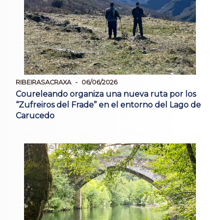
RIBEIRASACRAXA
06/06/2026
Coureleando organiza una nueva ruta por los
“Zufreiros del Frade” en el entorno del Lago de
Carucedo