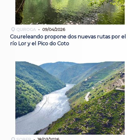
QUIROGA
09/04/2026
Coureleando propone dos nuevas rutas por el
río Lor y el Pico do Coto
SOBER
18/03/2026