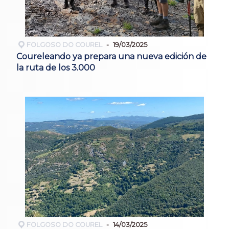
FOLGOSO DO COUREL
19/03/2025
Coureleando ya prepara una nueva edición de
la ruta de los 3.000
FOLGOSO DO COUREL
14/03/2025