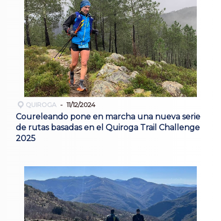
QUIROGA
11/12/2024
Coureleando pone en marcha una nueva serie
de rutas basadas en el Quiroga Trail Challenge
2025