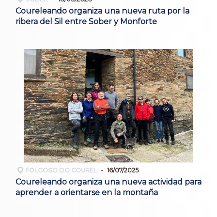
Coureleando organiza una nueva ruta por la
ribera del Sil entre Sober y Monforte
FOLGOSO DO COUREL
16/07/2025
Coureleando organiza una nueva actividad para
aprender a orientarse en la montaña