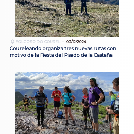
FOLGOSO DO COUREL
03/12/2024
Coureleando organiza tres nuevas rutas con
motivo de la Fiesta del Pisado de la Castaña