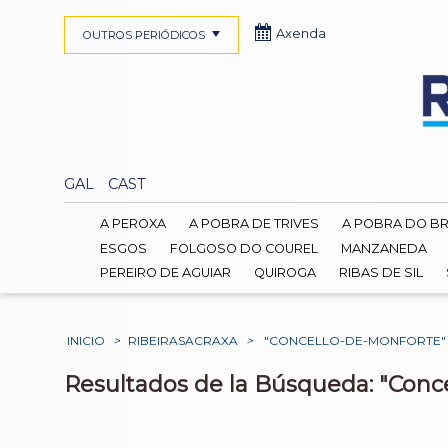
Axenda
OUTROS PERIÓDICOS
GAL
CAST
A PEROXA
A POBRA DE TRIVES
A POBRA DO B
ESGOS
FOLGOSO DO COUREL
MANZANEDA
PEREIRO DE AGUIAR
QUIROGA
RIBAS DE SIL
INICIO
>
RIBEIRASACRAXA
>
"CONCELLO-DE-MONFORTE"
Resultados de la Búsqueda: "Conc