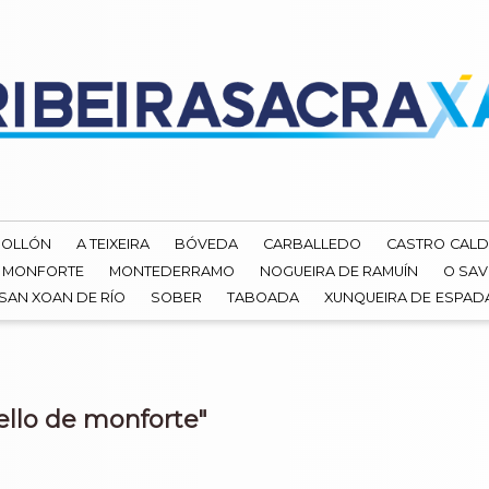
ROLLÓN
A TEIXEIRA
BÓVEDA
CARBALLEDO
CASTRO CALD
MONFORTE
MONTEDERRAMO
NOGUEIRA DE RAMUÍN
O SAV
SAN XOAN DE RÍO
SOBER
TABOADA
XUNQUEIRA DE ESPA
ello de monforte"