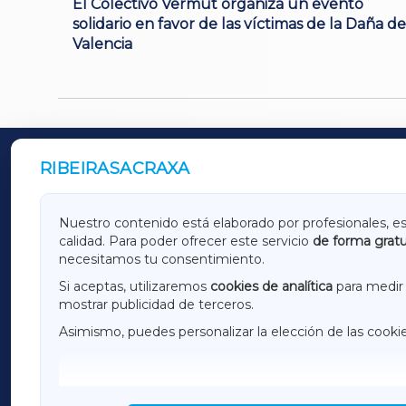
El Colectivo Vermut organiza un evento
solidario en favor de las víctimas de la Daña de
Valencia
RIBEIRASACRAXA
OUTROS PERIÓDICOS
GALICIAXA
LUGOX
Nuestro contenido está elaborado por profesionales, e
calidad. Para poder ofrecer este servicio
de forma gratu
AMARIÑAXA
RIBEIR
necesitamos tu consentimiento.
OURENSEXA
Si aceptas, utilizaremos
cookies de analítica
para medir 
mostrar publicidad de terceros.
Asimismo, puedes personalizar la elección de las cooki
F
I
H