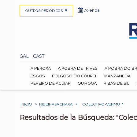
Axenda
OUTROS PERIÓDICOS
GAL
CAST
A PEROXA
A POBRA DE TRIVES
A POBRA DO B
ESGOS
FOLGOSO DO COUREL
MANZANEDA
PEREIRO DE AGUIAR
QUIROGA
RIBAS DE SIL
INICIO
>
RIBEIRASACRAXA
>
"COLECTIVO-VERMUT"
Resultados de la Búsqueda: "Colec