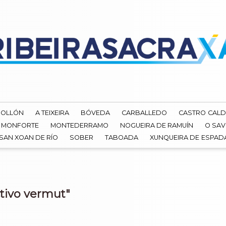
ROLLÓN
A TEIXEIRA
BÓVEDA
CARBALLEDO
CASTRO CALD
MONFORTE
MONTEDERRAMO
NOGUEIRA DE RAMUÍN
O SAV
SAN XOAN DE RÍO
SOBER
TABOADA
XUNQUEIRA DE ESPA
tivo vermut"