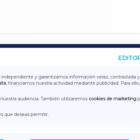
EDITOR
A
TERRACHAXA
s independiente y garantizamos información veraz, contrastada y
ita
, financiamos nuestra actividad mediante publicidad. Para ello,
ASACRAXA
ACORUÑAXA
nuestra audiencia. También utilizaremos
cookies de marketing
p
es que deseas permitir.
ACEBOOK
CONTACTO
NSTAGRAM
EMEROTECA