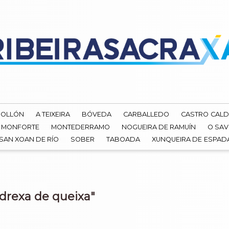
ROLLÓN
A TEIXEIRA
BÓVEDA
CARBALLEDO
CASTRO CALD
MONFORTE
MONTEDERRAMO
NOGUEIRA DE RAMUÍN
O SAV
SAN XOAN DE RÍO
SOBER
TABOADA
XUNQUEIRA DE ESPA
drexa de queixa"