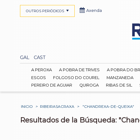
Axenda
OUTROS PERIÓDICOS
GAL
CAST
A PEROXA
A POBRA DE TRIVES
A POBRA DO B
ESGOS
FOLGOSO DO COUREL
MANZANEDA
PEREIRO DE AGUIAR
QUIROGA
RIBAS DE SIL
INICIO
>
RIBEIRASACRAXA
>
"CHANDREXA-DE-QUEIXA"
Resultados de la Búsqueda: "Chan