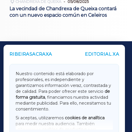
CHANDREXA DE QUEIXA
05/08/2025
La vecindad de Chandrexa de Queixa contará
con un nuevo espacio común en Celeiros
RIBEIRASACRAXA
EDITORIAL XA
OUTROS PERIÓDICOS
GALICIAXA
Nuestro contenido está elaborado por
profesionales, es independiente y
LUGOXA
garantizamos información veraz, contrastada y
de calidad. Para poder ofrecer este servicio
de
forma gratuita
, financiamos nuestra actividad
TERRACHAXA
mediante publicidad. Para ello, necesitamos tu
consentimiento.
SARRIAXA
Si aceptas, utilizaremos
cookies de analítica
para medir nuestra audiencia. También
AMARIÑAXA
utilizaremos
cookies de marketing
para