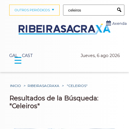
Buscar:
OUTROS PERIÓDICOS
Submi
Axenda
GAL
CAST
Jueves, 6 ago 2026
☰
INICIO
>
RIBEIRASACRAXA
>
"CELEIROS"
Resultados de la Búsqueda:
"Celeiros"