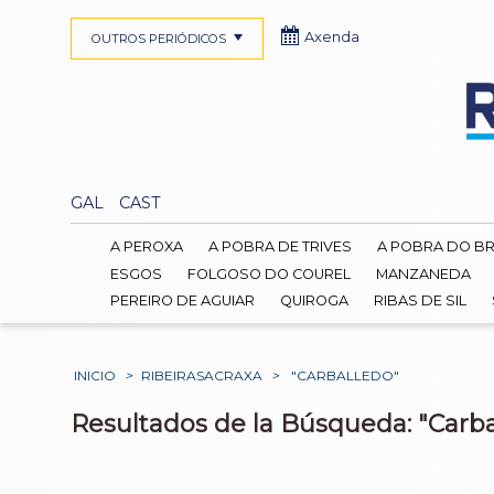
Axenda
OUTROS PERIÓDICOS
GAL
CAST
A PEROXA
A POBRA DE TRIVES
A POBRA DO B
ESGOS
FOLGOSO DO COUREL
MANZANEDA
PEREIRO DE AGUIAR
QUIROGA
RIBAS DE SIL
INICIO
>
RIBEIRASACRAXA
>
"CARBALLEDO"
Resultados de la Búsqueda: "Carba