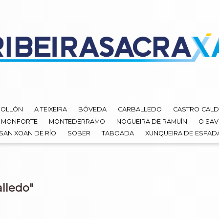
ROLLÓN
A TEIXEIRA
BÓVEDA
CARBALLEDO
CASTRO CALD
MONFORTE
MONTEDERRAMO
NOGUEIRA DE RAMUÍN
O SAV
SAN XOAN DE RÍO
SOBER
TABOADA
XUNQUEIRA DE ESPA
lledo"